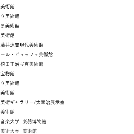
市美術館
県立美術館
やま美術館
市美術館
市藤井達吉現代美術館
ナール・ビュッフェ美術館
町植田正治写真美術館
寺宝物館
市立美術館
市美術館
美術ギャラリー/太宰治展示室
県美術館
音楽大学 楽器博物館
美術大学 美術館