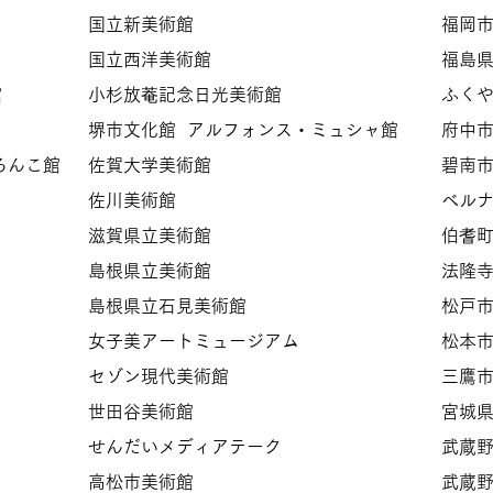
国立新美術館
福岡
国立西洋美術館
福島
館
小杉放菴記念日光美術館
​ふく
堺市文化館 アルフォンス・ミュシャ館
府中
ろんこ館
佐賀大学美術館
碧南
佐川美術館
ベル
滋賀県立美術館
伯耆
島根県立美術館
法隆
​島根県立石見美術館
松戸
女子美アートミュージアム
松本
セゾン現代美術館
三鷹市
世田谷美術館
宮城
せんだいメディアテーク
武蔵野
高松市美術館
武蔵野