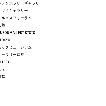
ンテンポラリーギャラリー
オギタギャラリー
エルメスフォーラム
夫塾
UBOU GALLERY KYOTO
 TOKYO
モックミュージアム
ギャラリー京都
LLERY
ery
方堂