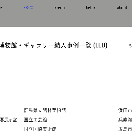
e
ERCO
kreon
belux
about
・博物館・ギャラリー納入事例一覧
(LED)
群馬県立館林美術館
​浜田
模写展示室
国立工芸館
兵庫
国立国際美術館
広島