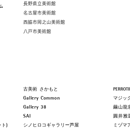
長野県立美術館
ム
名古屋市美術館
西脇市岡之山美術館
八戸市美術館
古美術 さかもと
PERROTI
Gallery Common
マジッ
Gallery 38
繭山龍
SAI
圓井雅
ット)
シノヒロコギャラリー芦屋
ミヅマ