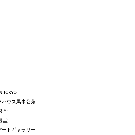
N TOKYO
クハウス馬事公苑
泉堂
選堂
アートギャラリー