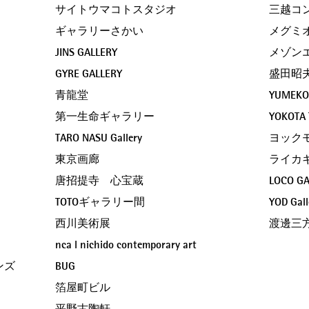
サイトウマコトスタジオ
三越コ
ギャラリーさかい
メグミ
JINS GALLERY
メゾン
GYRE GALLERY
盛田昭
青龍堂
YUMEKO
第一生命ギャラリー
YOKOTA
TARO NASU Gallery
ヨック
東京画廊
ライカ
唐招提寺 心宝蔵
LOCO GA
TOTOギャラリー間
​YOD Gall
西川美術展
渡邊三
nca l nichido contemporary art
ンズ
BUG
箔屋町ビル