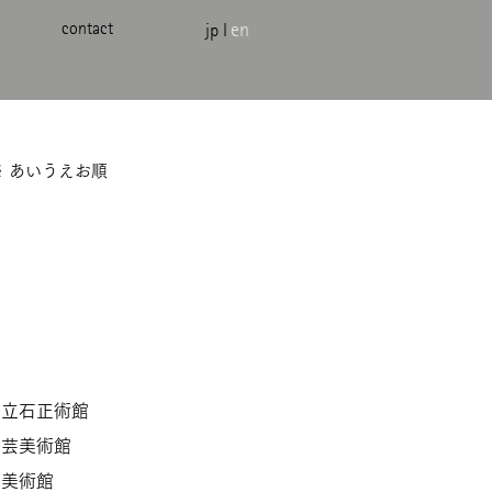
contact
jp
l
en
​※ あいうえお順
市立石正術館
陶芸美術館
市美術館